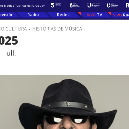
 los Medios Públicos del Uruguay
evisión
Radio
Redes
TV
Ra
IO CULTURA
.
HISTORIAS DE MÚSICA
.
025
 Tull.