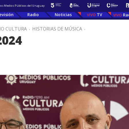
 los Medios Públicos del Uruguay
evisión
Radio
Noticias
TV
Ra
IO CULTURA
.
HISTORIAS DE MÚSICA
.
2024