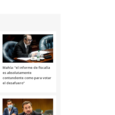
arriba/abajo
para
aumentar
o
disminuir
el
volumen.
Mahía: “el informe de fiscalía
es absolutamente
contundente como para votar
el desafuero”