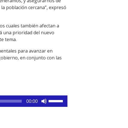
e generamos, y asegurarnos de
 la población cercana”, expresó
los cuales también afectan a
rá una prioridad del nuevo
te tema.
mentales para avanzar en
gobierno, en conjunto con las
Utiliza
00:00
las
teclas
de
flecha