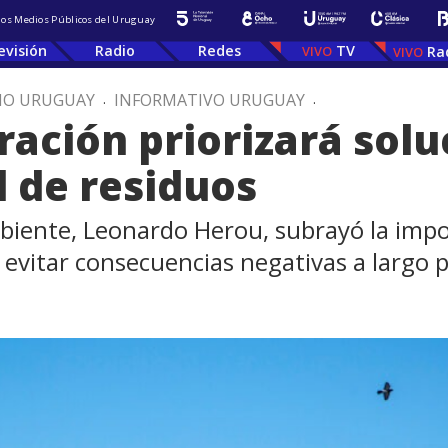
 los Medios Públicos del Uruguay
evisión
Radio
Redes
TV
Ra
IO URUGUAY
.
INFORMATIVO URUGUAY
.
ación priorizará solu
l de residuos
biente, Leonardo Herou, subrayó la impo
 evitar consecuencias negativas a largo 