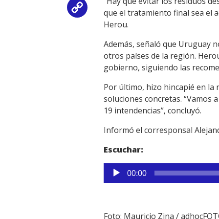
“Hay que evitar los residuos de
Copy
que el tratamiento final sea el
Herou.
Link
Además, señaló que Uruguay no 
otros países de la región. Hero
gobierno, siguiendo las recom
Por último, hizo hincapié en l
soluciones concretas. “Vamos a
19 intendencias”, concluyó.
Informó el corresponsal Alej
Escuchar:
Reproductor
00:00
de
audio
Foto: Mauricio Zina / adhocFO