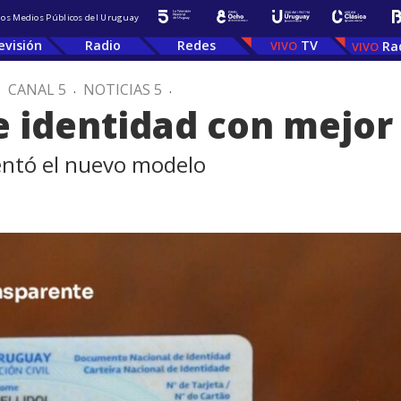
 los Medios Públicos del Uruguay
evisión
Radio
Redes
TV
Ra
.
CANAL 5
.
NOTICIAS 5
.
 identidad con mejor
sentó el nuevo modelo