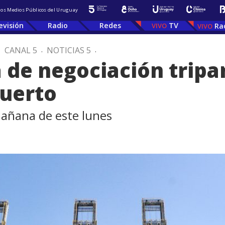
 los Medios Públicos del Uruguay
evisión
Radio
Redes
TV
Ra
.
CANAL 5
.
NOTICIAS 5
.
de negociación tripar
puerto
mañana de este lunes