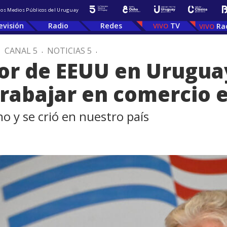
 los Medios Públicos del Uruguay
evisión
Radio
Redes
TV
Ra
.
CANAL 5
.
NOTICIAS 5
.
r de EEUU en Urugua
abajar en comercio e
no y se crió en nuestro país