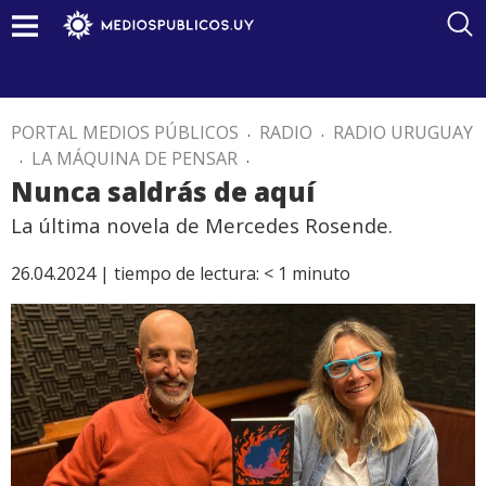
PORTAL MEDIOS PÚBLICOS
.
RADIO
.
RADIO URUGUAY
.
LA MÁQUINA DE PENSAR
.
Nunca saldrás de aquí
La última novela de Mercedes Rosende.
26.04.2024 |
tiempo de lectura:
< 1
minuto