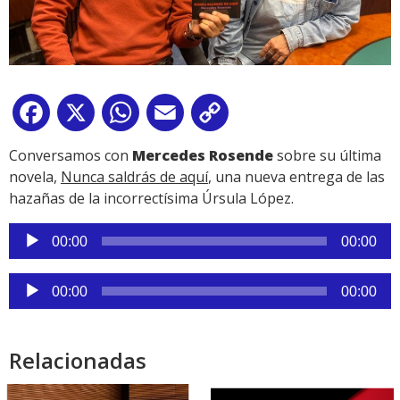
Facebook
X
WhatsApp
Email
Copy
Link
Conversamos con
Mercedes Rosende
sobre su última
novela,
Nunca saldrás de aquí
, una nueva entrega de las
hazañas de la incorrectísima Úrsula López.
Reproductor
00:00
00:00
de
audio
Reproductor
00:00
00:00
de
audio
Relacionadas