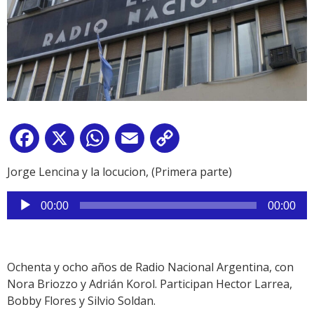
Facebook
X
WhatsApp
Email
Copy
Link
Jorge Lencina y la locucion, (Primera parte)
Reproductor
00:00
00:00
de
audio
Ochenta y ocho años de Radio Nacional Argentina, con
Nora Briozzo y Adrián Korol. Participan Hector Larrea,
Bobby Flores y Silvio Soldan.