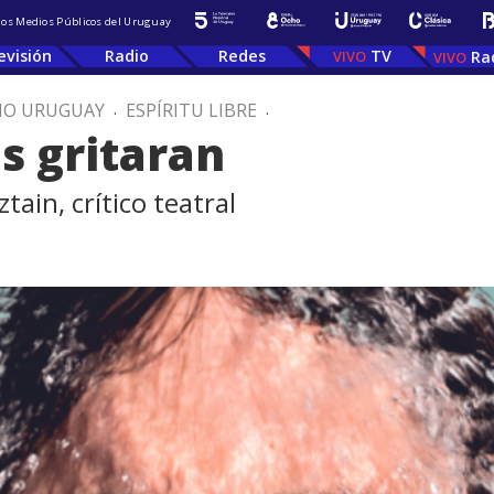
 los Medios Públicos del Uruguay
evisión
Radio
Redes
TV
Ra
IO URUGUAY
.
ESPÍRITU LIBRE
.
s gritaran
in, crítico teatral