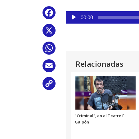
Reproductor
Facebook
de
00:00
audio
X
WhatsApp
Relacionadas
Email
Copy
Link
"Criminal", en el Teatro El
Galpón