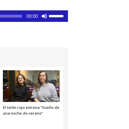
Utiliza
00:00
las
teclas
de
flecha
arriba/abajo
para
aumentar
o
disminuir
el
volumen.
El telón rojo estrena “Sueño de
una noche de verano”