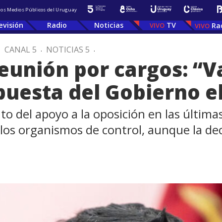
 los Medios Públicos del Uruguay
evisión
Radio
Noticias
TV
Ra
.
CANAL 5
.
NOTICIAS 5
.
reunión por cargos: “
puesta del Gobierno e
o del apoyo a la oposición en las últimas
los organismos de control, aunque la dec