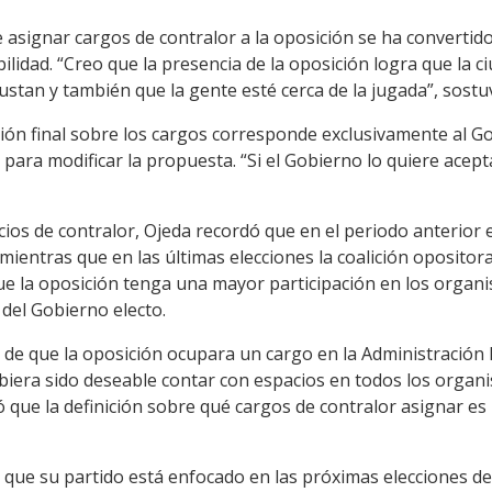
e asignar cargos de contralor a la oposición se ha convertido
bilidad. “Creo que la presencia de la oposición logra que la
gustan y también que la gente esté cerca de la jugada”, sostu
ión final sobre los cargos corresponde exclusivamente al Go
ra modificar la propuesta. “Si el Gobierno lo quiere aceptar,
cios de contralor, Ojeda recordó que en el periodo anterior
 mientras que en las últimas elecciones la coalición opositor
ue la oposición tenga una mayor participación en los organ
 del Gobierno electo.
d de que la oposición ocupara un cargo en la Administración
biera sido deseable contar con espacios en todos los orga
ó que la definición sobre qué cargos de contralor asignar es
 que su partido está enfocado en las próximas elecciones dep