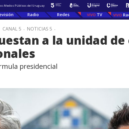
 los Medios Públicos del Uruguay
evisión
Radio
Redes
TV
Ra
.
CANAL 5
.
NOTICIAS 5
.
uestan a la unidad de 
onales
órmula presidencial