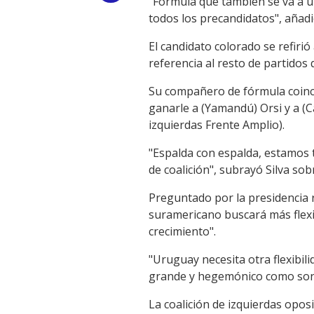
"Fórmula que también se va a u
todos los precandidatos", añadi
Link
El candidato colorado se refirió
referencia al resto de partidos
Su compañero de fórmula coinci
ganarle a (Yamandú) Orsi y a (Ca
izquierdas Frente Amplio).
"Espalda con espalda, estamos t
de coalición", subrayó Silva so
Preguntado por la presidencia 
suramericano buscará más flexi
crecimiento".
"Uruguay necesita otra flexibil
grande y hegemónico como son A
La coalición de izquierdas opos