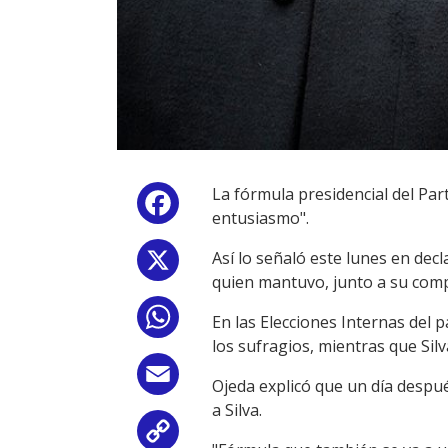
La fórmula presidencial del Pa
Facebook
entusiasmo".
Así lo señaló este lunes en decl
X
quien mantuvo, junto a su compa
WhatsApp
En las Elecciones Internas del 
los sufragios, mientras que Si
Email
Ojeda explicó que un día despué
a Silva.
Copy