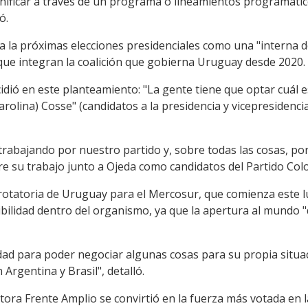
nificar a través de un programa o lineamientos programáti
ó.
 a la próximas elecciones presidenciales como una "interna de
 que integran la coalición que gobierna Uruguay desde 2020.
dió en este planteamiento: "La gente tiene que optar cuál e
rolina) Cosse" (candidatos a la presidencia y vicepresidencia
rabajando por nuestro partido y, sobre todas las cosas, por
bre su trabajo junto a Ojeda como candidatos del Partido Col
rotatoria de Uruguay para el Mercosur, que comienza este l
bilidad dentro del organismo, ya que la apertura al mundo 
idad para poder negociar algunas cosas para su propia situac
rgentina y Brasil", detalló.
itora Frente Amplio se convirtió en la fuerza más votada en 