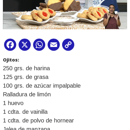
Facebook
X
WhatsApp
Email
Copy
Link
Ojitos:
250 grs. de harina
125 grs. de grasa
100 grs. de azúcar impalpable
Ralladura de limón
1 huevo
1 cdta. de vainilla
1 cdta. de polvo de hornear
Jalea de manzana