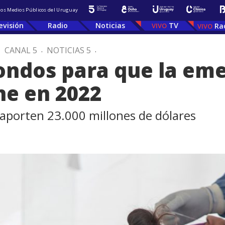
 los Medios Públicos del Uruguay
evisión
Radio
Noticias
TV
Ra
.
CANAL 5
.
NOTICIAS 5
.
ndos para que la eme
ne en 2022
 aporten 23.000 millones de dólares