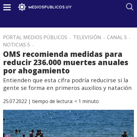
PORTAL MEDIOS PÚBLICOS
.
TELEVISIÓN
.
CANAL 5
.
NOTICIAS 5
.
OMS recomienda medidas para
reducir 236.000 muertes anuales
por ahogamiento
Entienden que esta cifra podría reducirse si la
gente se forma en primeros auxilios y natación
25.07.2022 |
tiempo de lectura:
< 1
minuto