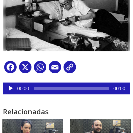
Facebook
X
WhatsApp
Email
Copy
Link
Reproductor
de
00:00
00:00
audio
Relacionadas