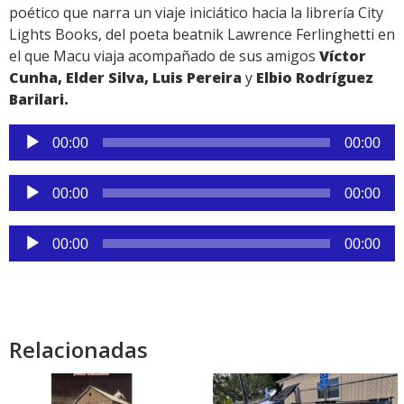
poético que narra un viaje iniciático hacia la librería City
Lights Books, del poeta beatnik Lawrence Ferlinghetti en
el que Macu viaja acompañado de sus amigos
Víctor
Cunha, Elder Silva, Luis Pereira
y
Elbio Rodríguez
Barilari.
Reproductor
00:00
00:00
de
audio
Reproductor
00:00
00:00
de
audio
Reproductor
00:00
00:00
de
audio
Relacionadas