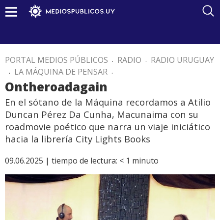
PORTAL MEDIOS PÚBLICOS
.
RADIO
.
RADIO URUGUAY
.
LA MÁQUINA DE PENSAR
.
Ontheroadagain
En el sótano de la Máquina recordamos a Atilio
Duncan Pérez Da Cunha, Macunaima con su
roadmovie poético que narra un viaje iniciático
hacia la librería City Lights Books
09.06.2025 |
tiempo de lectura:
< 1
minuto