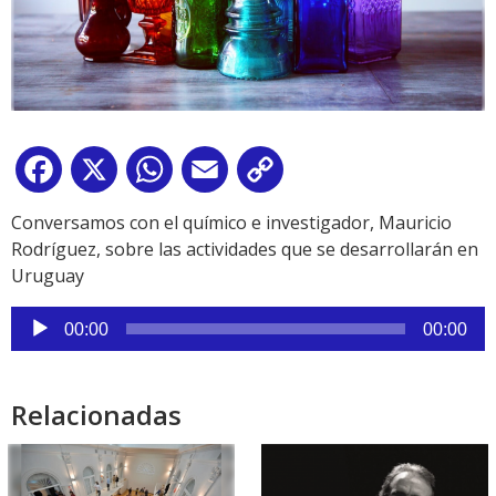
Facebook
X
WhatsApp
Email
Copy
Link
Conversamos con el químico e investigador, Mauricio
Rodríguez, sobre las actividades que se desarrollarán en
Uruguay
Reproductor
00:00
00:00
de
audio
Relacionadas