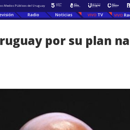
 los Medios Públicos del Uruguay
evisión
Radio
Noticias
TV
Ra
Uruguay por su plan na