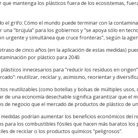
r que mantenga los plásticos fuera de los ecosistemas, fuer
do el grifo: Cómo el mundo puede terminar con la contaminac
r una "brújula" para los gobiernos y "se apoya sólo en tecn
ón urgente y simultánea que cruce fronteras", según la agen
traso de cinco años (en la aplicación de estas medidas) pue
ntaminación por plástico para 2040.
 plásticos innecesarios para "reducir los residuos en orige
ado": reutilizar, reciclar y, asimismo, reorientar y diversific
os reutilizables (como botellas y bolsas de múltiples usos,
ar de una economía desechable significa garantizar que el me
 de negocio que el mercado de productos de plástico de un
 medidas podrían aumentar los beneficios económicos del rec
ios para los combustibles fósiles que hacen más baratos los 
ciles de reciclar o los productos químicos "peligrosos".