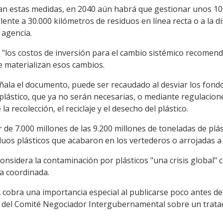
ican estas medidas, en 2040 aún habrá que gestionar unos 10
lente a 30.000 kilómetros de residuos en línea recta o a la di
 agencia.
"los costos de inversión para el cambio sistémico recomenda
e materializan esos cambios.
señala el documento, puede ser recaudado al desviar los fon
plástico, que ya no serán necesarias, o mediante regulacion
 recolección, el reciclaje y el desecho del plástico.
de 7.000 millones de las 9.200 millones de toneladas de plá
uos plásticos que acabaron en los vertederos o arrojadas a
considera la contaminación por plásticos "una crisis global" 
a coordinada.
obra una importancia especial al publicarse poco antes del 
 del Comité Negociador Intergubernamental sobre un tratad