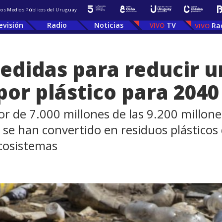
 los Medios Públicos del Uruguay
evisión
Radio
Noticias
TV
Ra
didas para reducir un
or plástico para 2040
r de 7.000 millones de las 9.200 millone
se han convertido en residuos plásticos
ecosistemas