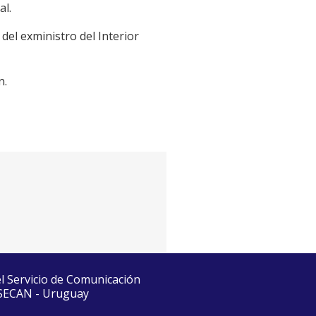
al.
el exministro del Interior
n.
el Servicio de Comunicación
 SECAN - Uruguay