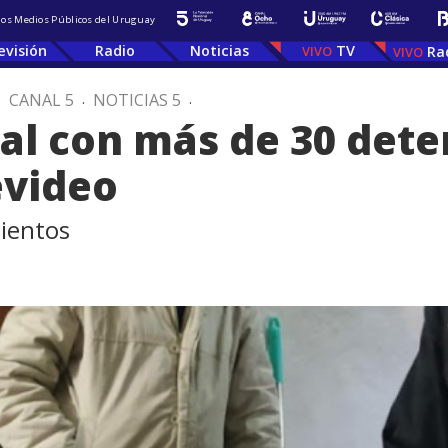
 los Medios Públicos del Uruguay
evisión
Radio
Noticias
TV
Ra
.
CANAL 5
.
NOTICIAS 5
.
ial con más de 30 dete
evideo
mientos