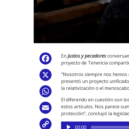
En
Justos y pecadores
conversamo
Facebook
proyecto de Tenencia compartida
“Nosotros siempre nos hemos e
X
presentó un proyecto unificado
la relativización o el menoscabo
WhatsApp
El diferendo en cuestión son lo
estos artículos. Nos parece sum
Email
protección”, concluyó la legisla
Reproductor
Copy
00:00