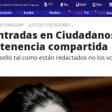
 los Medios Públicos del Uruguay
evisión
Radio
Redes
TV
Ra
IO URUGUAY
.
JUSTOS Y PECADORES
.
tradas en Ciudadanos
 tenencia compartida
elló tal como están redactados no los vo