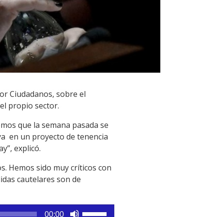
tor Ciudadanos, sobre el
el propio sector.
emos que la semana pasada se
ya en un proyecto de tenencia
y”, explicó.
os. Hemos sido muy críticos con
didas cautelares son de
Utiliza
00:00