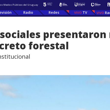
 los Medios Públicos del Uruguay
evisión
Radio
Redes
TV
Ra
sociales presentaron 
creto forestal
nstitucional