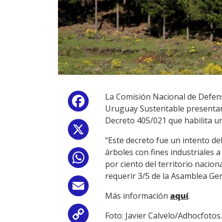
La Comisión Nacional de Defens
Facebook
Uruguay Sustentable presentaro
Decreto 405/021 que habilita u
X
“Este decreto fue un intento del
árboles con fines industriales a
WhatsApp
por ciento del territorio nacion
requerir 3/5 de la Asamblea Gene
Email
Más información
aquí
.
Foto: Javier Calvelo/Adhocfotos.
Copy