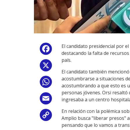
El candidato presidencial por el
Facebook
destacando la falta de recursos 
país.
X
El candidato también mencionó e
acostumbrarse a situaciones de
WhatsApp
acostumbrando a que esto es una
personas jóvenes. Orsi resaltó
Email
ingresaba a un centro hospitala
En relación con la polémica sobr
Copy
Amplio busca "liberar presos" a
pensando que lo vamos a transfo
Link