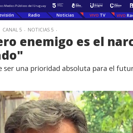
 los Medios Públicos del Uruguay
evisión
Radio
Noticias
TV
Ra
.
CANAL 5
.
NOTICIAS 5
.
ero enemigo es el narc
ado"
 ser una prioridad absoluta para el futur