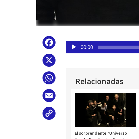
Reproductor
Facebook
de
00:00
audio
X
WhatsApp
Relacionadas
Email
Copy
Link
El sorprendente "Universo