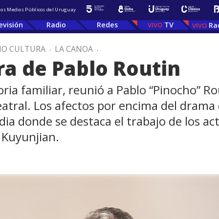
 los Medios Públicos del Uruguay
evisión
Radio
Redes
TV
Ra
IO CULTURA
.
LA CANOA
.
ra de Pablo Routin
ria familiar, reunió a Pablo “Pinocho” Rou
eatral. Los afectos por encima del drama 
a donde se destaca el trabajo de los act
Kuyunjian.