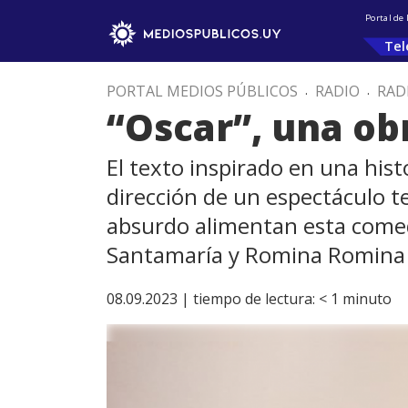
Portal de
Tel
PORTAL MEDIOS PÚBLICOS
.
RADIO
.
RAD
“Oscar”, una ob
El texto inspirado en una histo
dirección de un espectáculo t
absurdo alimentan esta comedi
Santamaría y Romina Romina 
08.09.2023 |
tiempo de lectura:
< 1
minuto