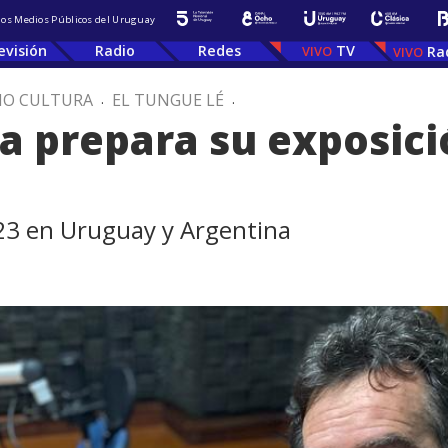
 los Medios Públicos del Uruguay
evisión
Radio
Redes
TV
Ra
IO CULTURA
.
EL TUNGUE LÉ
.
a prepara su exposici
23 en Uruguay y Argentina