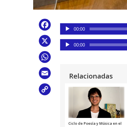
Reproductor
Facebook
de
00:00
audio
X
Reproductor
00:00
de
audio
WhatsApp
Email
Relacionadas
Copy
Link
Ciclo de Poesía y Música en el