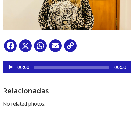
Facebook
X
WhatsApp
Email
Copy
Link
Reproductor
de
00:00
00:00
audio
Relacionadas
No related photos.