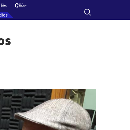
dios
os