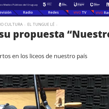
 los Medios Públicos del Uruguay
evisión
Radio
Redes
TV
Ra
IO CULTURA
.
EL TUNGUE LÉ
.
y su propuesta “Nuestr
tos en los liceos de nuestro país