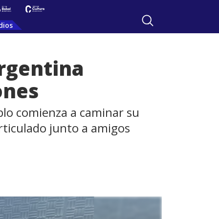
dios
argentina
ones
blo comienza a caminar su
rticulado junto a amigos