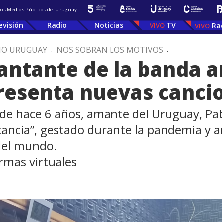
 los Medios Públicos del Uruguay
evisión
Radio
Noticias
TV
Ra
IO URUGUAY
.
NOS SOBRAN LOS MOTIVOS
.
cantante de la banda 
resenta nuevas canci
de hace 6 años, amante del Uruguay, Pa
tancia”, gestado durante la pandemia y a
 del mundo.
ormas virtuales