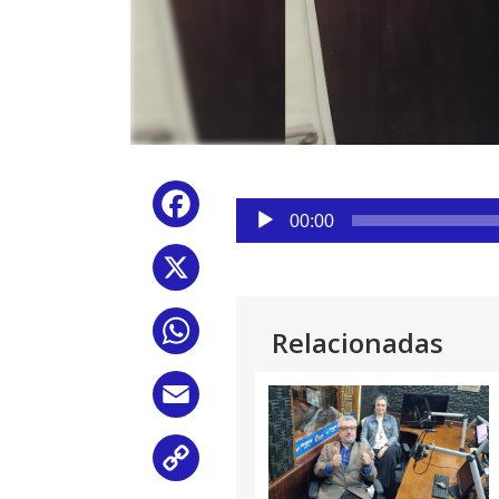
Reproductor
Facebook
de
00:00
audio
X
WhatsApp
Relacionadas
Email
Copy