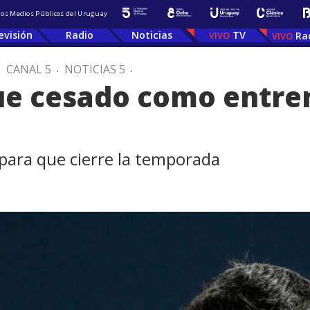
 los Medios Públicos del Uruguay
evisión
Radio
Noticias
TV
Ra
.
CANAL 5
.
NOTICIAS 5
.
fue cesado como entre
a para que cierre la temporada