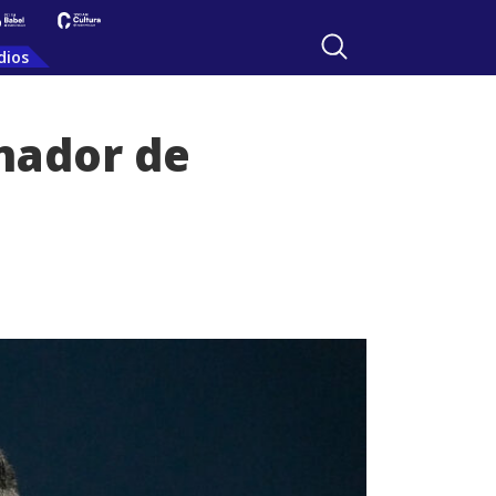
dios
nador de