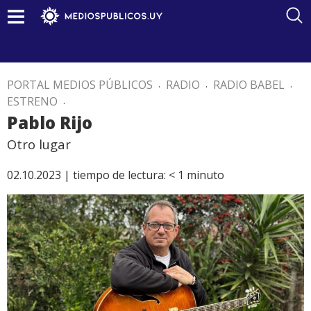
PORTAL MEDIOS PÚBLICOS
.
RADIO
.
RADIO BABEL
.
ESTRENO
.
Pablo Rijo
Otro lugar
02.10.2023 |
tiempo de lectura:
< 1
minuto