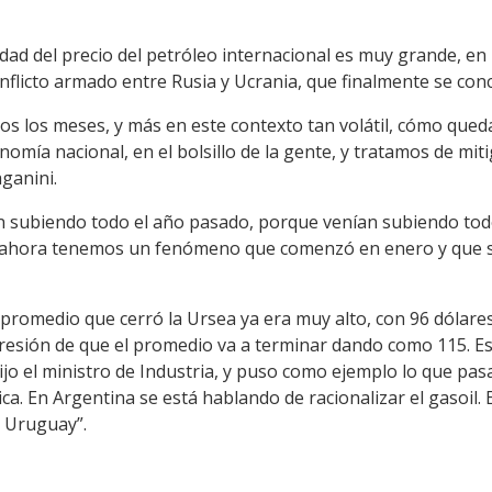
idad del precio del petróleo internacional es muy grande, en
flicto armado entre Rusia y Ucrania, que finalmente se conc
s los meses, y más en este contexto tan volátil, cómo qued
omía nacional, en el bolsillo de la gente, y tratamos de mit
ganini.
an subiendo todo el año pasado, porque venían subiendo tod
o ahora tenemos un fenómeno que comenzó en enero y que 
 promedio que cerró la Ursea ya era muy alto, con 96 dólares 
mpresión de que el promedio va a terminar dando como 115. 
dijo el ministro de Industria, y puso como ejemplo lo que pasa
a. En Argentina se está hablando de racionalizar el gasoil. E
n Uruguay”.