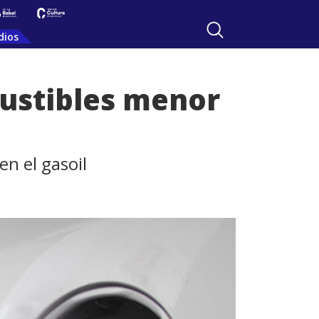
dios
bustibles menor
n el gasoil