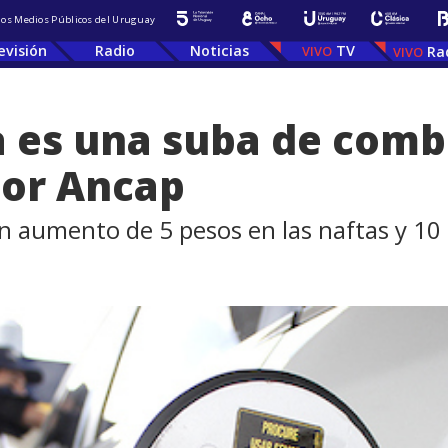
 los Medios Públicos del Uruguay
evisión
Radio
Noticias
TV
Ra
ea es una suba de com
por Ancap
 aumento de 5 pesos en las naftas y 10 e