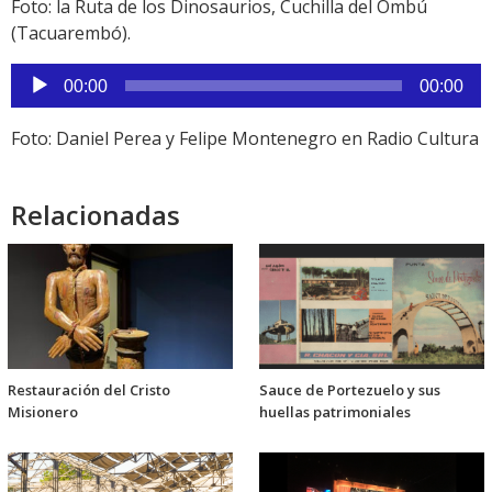
Foto: la Ruta de los Dinosaurios, Cuchilla del Ombú
(Tacuarembó).
Reproductor
00:00
00:00
de
audio
Foto: Daniel Perea y Felipe Montenegro en Radio Cultura
Relacionadas
Restauración del Cristo
Sauce de Portezuelo y sus
Misionero
huellas patrimoniales