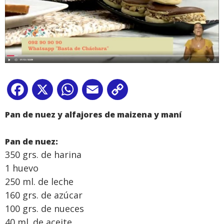
Facebook
X
WhatsApp
Email
Copy
Link
Pan de nuez y alfajores de maizena y maní
Pan de nuez:
350 grs. de harina
1 huevo
250 ml. de leche
160 grs. de azúcar
100 grs. de nueces
40 ml. de aceite