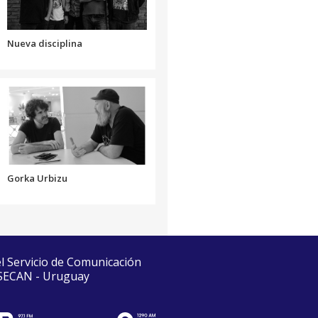
el
volumen.
Nueva disciplina
Gorka Urbizu
el Servicio de Comunicación
 SECAN - Uruguay