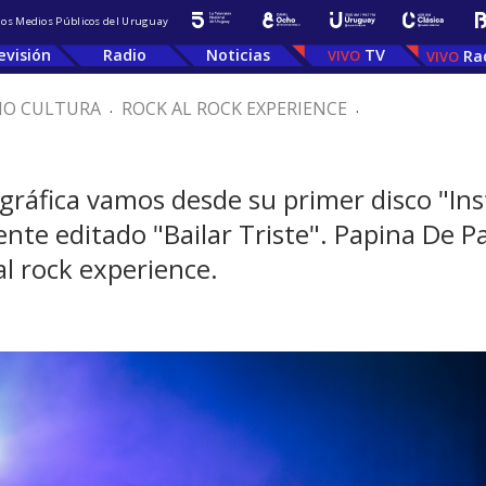
 los Medios Públicos del Uruguay
evisión
Radio
Noticias
TV
Ra
IO CULTURA
.
ROCK AL ROCK EXPERIENCE
.
ográfica vamos desde su primer disco "Ins
nte editado "Bailar Triste". Papina De P
al rock experience.