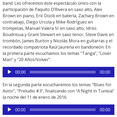
band. Les ofrecemos éste espectáculo único con la
participación de Paquito D’Rivera en saxo alto, Alex
Brown en piano, Eric Doob en batería, Zachary Brown en
contrabajo, Diego Urcola y Mike RodrÍguez en
trompetas, Manuel Valera Sr en saxo alto, Idriss
Boudrioua y Grant Stewart en saxo tenor, Steve Davis en
trombón, James Burton y Nicolás Mora en guitarras y el
recordado compatriota Raúl Jaurena en bandoneón. En
la primera parte escuchamos los temas “Tanga”, “Lover
Man” y “20 Años/Volver”.
Reproductor
00:00
00:00
de
audio
En la segunda parte escucharemos los temas “Blues for
Astor”, “Preludio #3”, finalizando con “A Night in Tunisia”
la noche del 11 de enero de 2016.
Reproductor
00:00
00:00
de