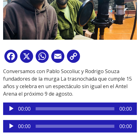
Facebook
X
WhatsApp
Email
Copy
Link
Conversamos con Pablo Socoliuc y Rodrigo Souza
fundadores de la murga La trasnochada que cumple 15
años y celebra en un espectáculo sin igual en el Antel
Arena el próximo 9 de agosto.
Reproductor
00:00
00:00
de
audio
Reproductor
00:00
00:00
de
audio