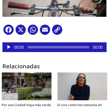
Facebook
X
WhatsApp
Email
Copy
Link
Reproductor
de
00:00
00:00
audio
Relacionadas
Por una Ciudad Vieja más verde
El cine como herramienta de