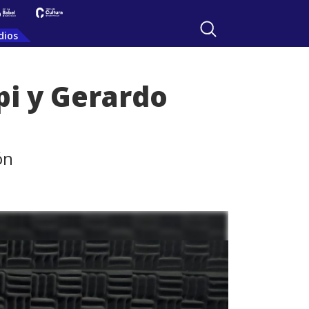
dios
pi y Gerardo
ón