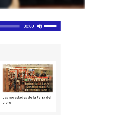
Utiliza
00:00
las
teclas
de
flecha
arriba/abajo
para
aumentar
o
disminuir
el
volumen.
Las novedades de la Feria del
Libro