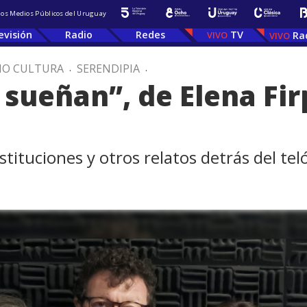
 los Medios Públicos del Uruguay
evisión
Radio
Redes
TV
Ra
IO CULTURA
.
SERENDIPIA
.
 sueñan”, de Elena Fir
stituciones y otros relatos detrás del tel