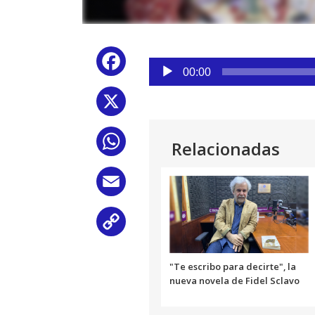
Reproductor
Facebook
de
00:00
audio
X
WhatsApp
Relacionadas
Email
Copy
Link
"Te escribo para decirte", la
nueva novela de Fidel Sclavo