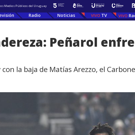
 los Medios Públicos del Uruguay
evisión
Radio
Noticias
TV
Ra
endereza: Peñarol enfr
y con la baja de Matías Arezzo, el Carbon