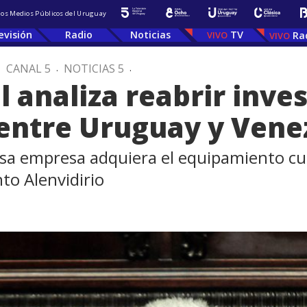
 los Medios Públicos del Uruguay
evisión
Radio
Noticias
TV
Ra
.
CANAL 5
.
NOTICIAS 5
.
l analiza reabrir inve
 entre Uruguay y Vene
sa empresa adquiera el equipamiento cua
o Alenvidirio