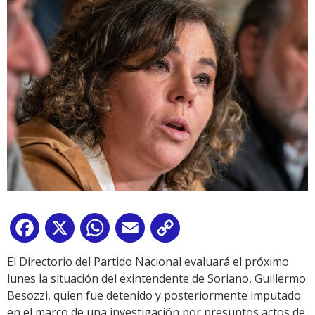
Facebook
X
WhatsApp
Email
Copy
Link
El Directorio del Partido Nacional evaluará el próximo
lunes la situación del exintendente de Soriano, Guillermo
Besozzi, quien fue detenido y posteriormente imputado
en el marco de una investigación por presuntos actos de