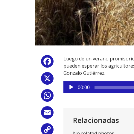
Luego de un verano promisorio,
Facebook
pueden esperar los agricultore
Gonzalo Gutiérrez.
X
Reproductor
00:00
de
WhatsApp
audio
Email
Relacionadas
Copy
No related photos.