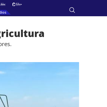
dios
gricultura
ores.