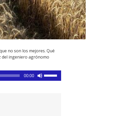
 que no son los mejores. Qué
oz del ingeniero agrónomo
Utiliza
00:00
las
teclas
de
flecha
arriba/abajo
para