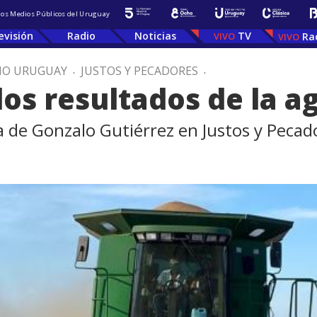
 los Medios Públicos del Uruguay
evisión
Radio
Noticias
TV
Ra
IO URUGUAY
.
JUSTOS Y PECADORES
.
os resultados de la a
na de Gonzalo Gutiérrez en Justos y Pecad