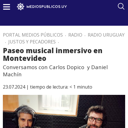
PORTAL MEDIOS PÚBLICOS
.
RADIO
.
RADIO URUGUAY
.
JUSTOS Y PECADORES
.
Paseo musical inmersivo en
Montevideo
Conversamos con Carlos Dopico y Daniel
Machín
23.07.2024 |
tiempo de lectura:
< 1
minuto