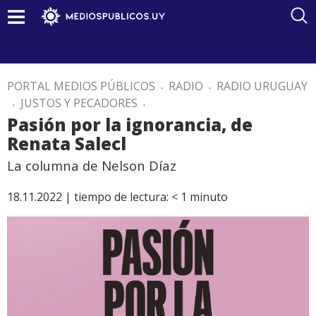
PORTAL MEDIOS PÚBLICOS
.
RADIO
.
RADIO URUGUAY
.
JUSTOS Y PECADORES
.
Pasión por la ignorancia, de
Renata Salecl
La columna de Nelson Díaz
18.11.2022 |
tiempo de lectura:
< 1
minuto