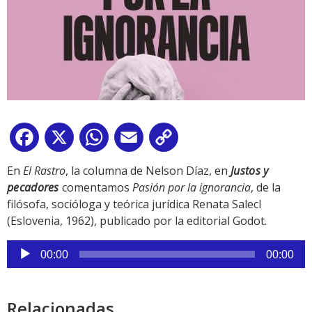
Facebook
X
WhatsApp
Email
Copy
Link
En
El Rastro
, la columna de Nelson Díaz, en
Justos y
pecadores
comentamos
Pasión por la ignorancia
, de la
filósofa, socióloga y teórica jurídica Renata Salecl
(Eslovenia, 1962), publicado por la editorial Godot.
Reproductor
00:00
00:00
de
audio
Relacionadas