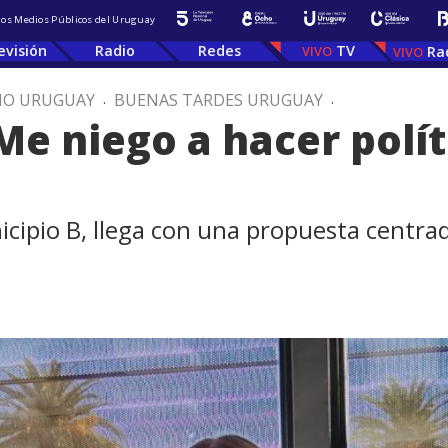
 los Medios Públicos del Uruguay
evisión
Radio
Redes
TV
Ra
IO URUGUAY
.
BUENAS TARDES URUGUAY
.
"Me niego a hacer polít
cipio B, llega con una propuesta centrad