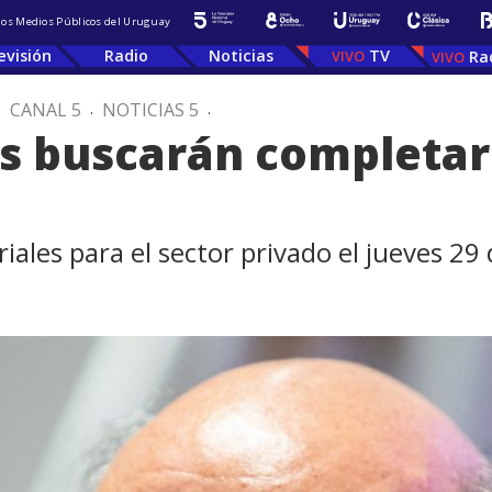
 los Medios Públicos del Uruguay
evisión
Radio
Noticias
TV
Ra
.
CANAL 5
.
NOTICIAS 5
.
es buscarán completar
ales para el sector privado el jueves 29 