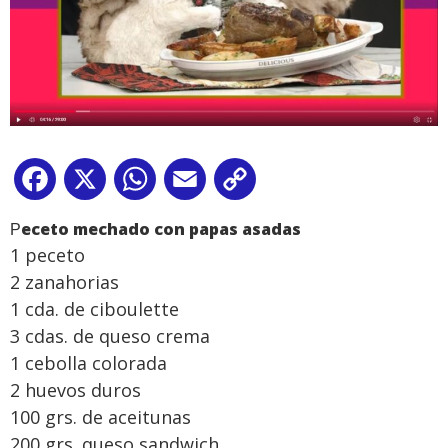
Facebook
X
WhatsApp
Email
Copy
Link
eceto mechado con papas asadas
P
1 peceto
2 zanahorias
1 cda. de ciboulette
3 cdas. de queso crema
1 cebolla colorada
2 huevos duros
100 grs. de aceitunas
200 grs. queso sandwich