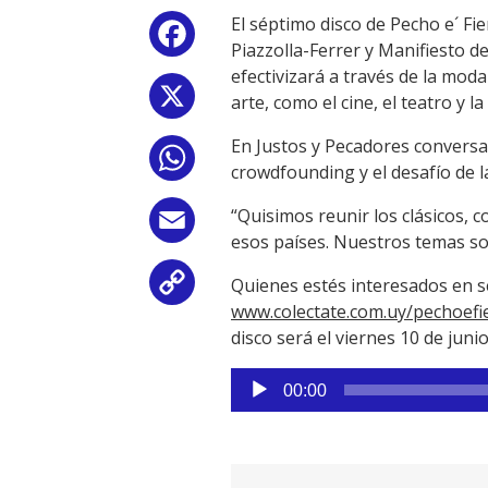
El séptimo disco de Pecho e´ Fi
Facebook
Piazzolla-Ferrer y Manifiesto de
efectivizará a través de la mod
X
arte, como el cine, el teatro y la 
En Justos y Pecadores conversam
WhatsApp
crowdfounding y el desafío de la
“Quisimos reunir los clásicos, 
Email
esos países. Nuestros temas so
Quienes estés interesados en s
Copy
www.colectate.com.uy/pechoefi
Link
disco será el viernes 10 de juni
Reproductor
00:00
de
audio