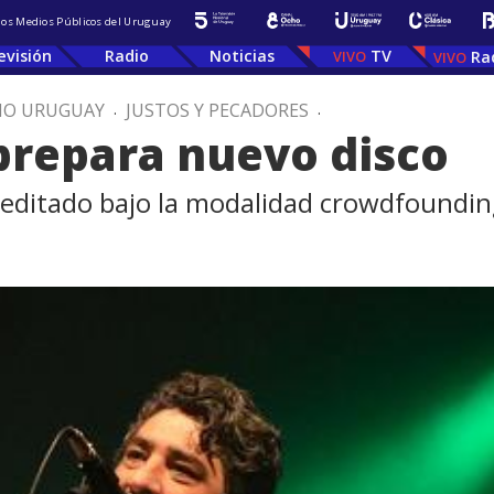
 los Medios Públicos del Uruguay
evisión
Radio
Noticias
TV
Ra
IO URUGUAY
.
JUSTOS Y PECADORES
.
 prepara nuevo disco
á editado bajo la modalidad crowdfoundi