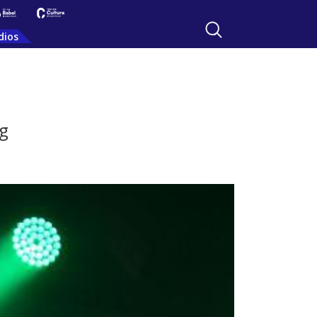
dios
ng