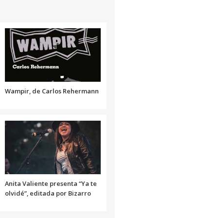
arriba/abajo
para
aumentar
o
disminuir
el
volumen.
Wampir, de Carlos Rehermann
Anita Valiente presenta “Ya te
olvidé”, editada por Bizarro