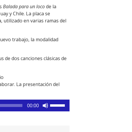
ás
Balada para un loco
de la
uay y Chile. La placa se
, utilizado en varias ramas del
nuevo trabajo, la modalidad
us de dos canciones clásicas de
io
aborar. La presentación del
Utiliza
00:00
las
teclas
de
flecha