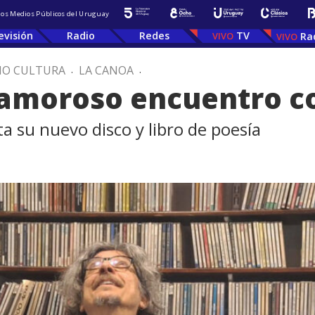
 los Medios Públicos del Uruguay
evisión
Radio
Redes
TV
Ra
IO CULTURA
.
LA CANOA
.
n amoroso encuentro 
a su nuevo disco y libro de poesía