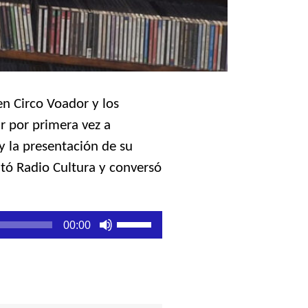
en Circo Voador y los
r por primera vez a
y la presentación de su
itó Radio Cultura y conversó
Utiliza
00:00
las
teclas
de
flecha
arriba/abajo