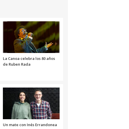
para
aumentar
o
disminuir
el
volumen.
La Canoa celebra los 80 años
de Ruben Rada
Un mate con Inés Errandonea