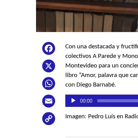
Con una destacada y fructífe
Facebook
colectivos A Parede y Monob
Montevideo para un conciert
X
libro “Amor, palavra que ca
WhatsApp
con Diego Barnabé.
Reproductor
00:00
Email
de
audio
Imagen: Pedro Luís en Radi
Copy
Link