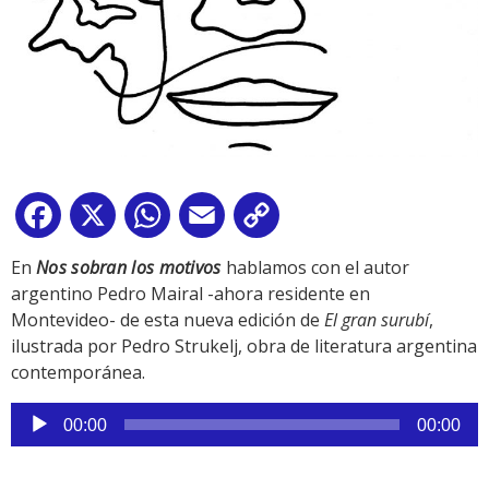
Facebook
X
WhatsApp
Email
Copy
Link
En
Nos sobran los motivos
hablamos con el autor
argentino Pedro Mairal -ahora residente en
Montevideo- de esta nueva edición de
El gran surubí
,
ilustrada por Pedro Strukelj, obra de literatura argentina
contemporánea.
Reproductor
00:00
00:00
de
audio